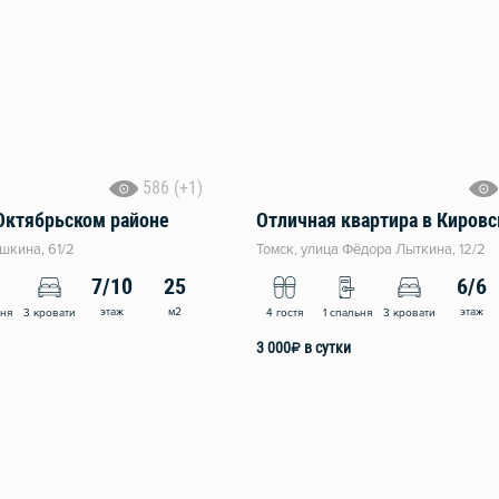
586 (+1)
Октябрьском районе
шкина, 61/2
Томск, улица Фёдора Лыткина, 12/2
7/10
25
6/6
этаж
м2
этаж
ьня
3 кровати
4 гостя
1 спальня
3 кровати
3 000
₽
в сутки