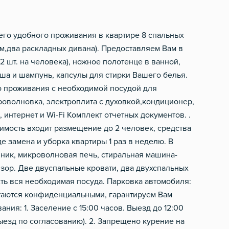
Микроволновка
Фен
Электрический чайник
Шампунь, мыло
шего удобного проживания в квapтире 8 спальных
м,два раскладных дивана). Прeдоставляем Вам в
Посуда
2 шт. на человека), ножное полотенце в ванной,
Столовые приборы
ша и шампунь, капсулы для стирки Вашего белья.
 проживания с необходимой посудой для
роволновка, электроплита с духовкой,кондиционер,
 интернет и Wi-Fi Комплект отчетных документов. .
оимость входит размещение до 2 человек, средства
е замена и уборка квартиры 1 раз в неделю. В
йник, микроволновая печь, стиральная машина-
изор. Две двуспальные кровати, два двухспальных
сть вся необходимая посуда. Парковка автомобиля:
стаются конфиденциальными, гарантируем Вам
ия: 1. Заселение с 15:00 часов. Выезд до 12:00
ыезд по согласованию). 2. Запрещено курение на