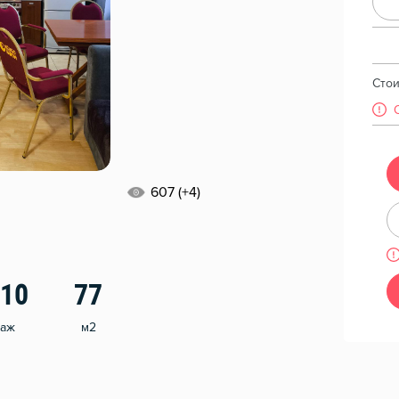
Сто
607 (+4)
/10
77
таж
м2