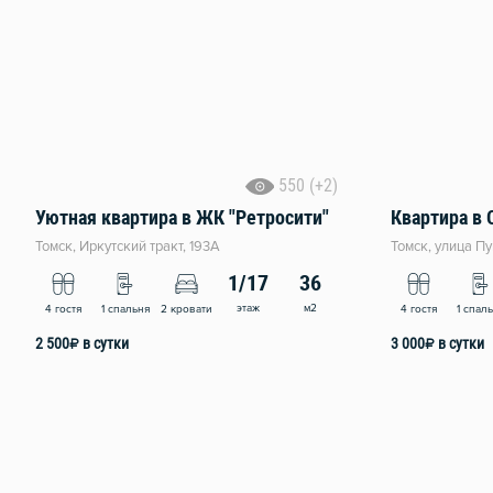
550 (+2)
Уютная квартира в ЖК "Ретросити"
Квартира в 
Томск, Иркутский тракт, 193А
Томск, улица Пу
1/17
36
этаж
м2
4 гостя
1 спальня
2 кровати
4 гостя
1 спал
2 500
₽
в сутки
3 000
₽
в сутки