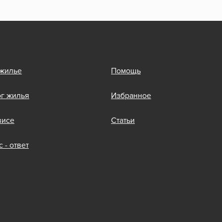
 жилье
Помощь
ог жилья
Избранное
висе
Статьи
 - ответ