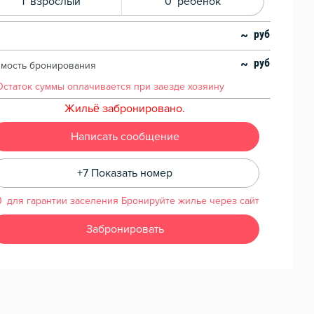
1
взрослый
0
ребенок
~
~
имость бронирования
Остаток суммы
оплачивается при заезде хозяину
Жильё забронировано.
Написать сообщение
+7 Показать номер
для гарантии заселения Бронируйте жилье через сайт
Забронировать