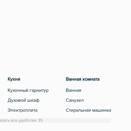
Кухня
Ванная комната
Разв
Кухонный гарнитур
Ванная
Теле
Духовой шкаф
Санузел
Кабе
Электроплита
Стиральная машинка
Холодильник
Полотенца
азать все удобства: 35
Обеденный стол
Туалетная бумага