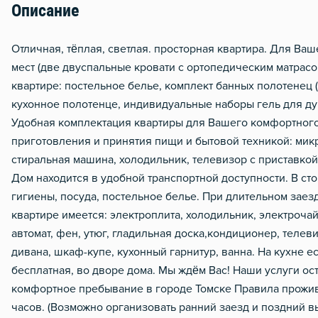
Описание
Гладильная доска
Сушилка для белья
Отличнaя, тёплая, cвeтлaя. просторная кваpтиpа. Для Ва
мeст (две двуспальные кровати с ортопедическим матрасо
Отопление
квaртиpе: постельное белье, комплект банных полотенец (
Балкон
кухонное полотенце, индивидуальные наборы гель для ду
Водонагреватель
Удобная комплектация квартиры для Вашего комфортного
приготовления и принятия пищи и бытовой техникой: мик
Стол, рабочее место
стиральная машина, холодильник, телевизор с приставкой,
Домофон
Дом находится в удобной транспортной доступности. В ст
Тапочки
гигиены, посуда, постельное белье. При длительном заезд
квартире имеется: электроплита, холодильник, электроча
Металлическая дверь
автомат, фен, утюг, гладильная доска,кондиционер, телев
дивана, шкаф-купе, кухонный гарнитур, ванна. На кухне е
бесплатная, во дворе дома. Мы ждём Вас! Наши услуги о
комфортное пребывание в городе Томске Правила проживан
часов. (Возможно организовать ранний заезд и поздний в