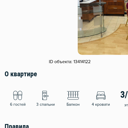
ID объекта: 13414122
О квартире
3
6 гостей
3 спальни
Балкон
4 кровати
э
Правила