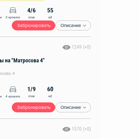
4/6
55
этаж
м2
ни
3 кровати
Забронировать
Описание
1249 (+0)
ы на "Матросова 4"
осова, 4
1/9
60
этаж
м2
ни
4 кровати
Забронировать
Описание
1570 (+0)