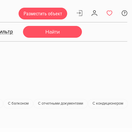
Разместить объект
ильтр
Найти
С балконом
С отчетными документами
С кондиционером