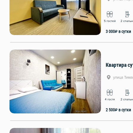
5 гостей
2 спаль
3 000
₽
в сутки
Квартира су
улица Тима
4 гостя
2 спаль
2 500
₽
в сутки