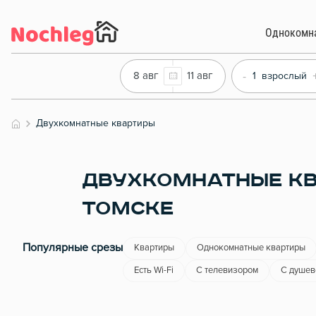
Однокомн
-
8 авг
11 авг
1
взрослый
Двухкомнатные квартиры
ДВУХКОМНАТНЫЕ КВ
ТОМСКЕ
Популярные срезы
Квартиры
Однокомнатные квартиры
Есть Wi-Fi
С телевизором
С душев