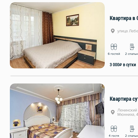
Квартира в 
улица Лебе
6 гостей
2 спаль
3 000
₽
в сутки
Квартира су
Ленинский 
Мюнниха, 4
4 гостя
2 спаль