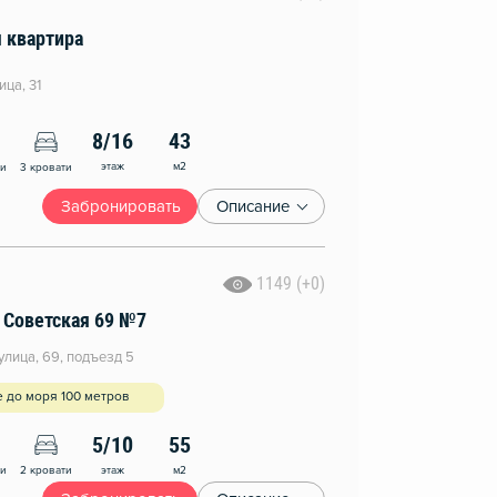
 квартира
ица, 31
8/16
43
этаж
м2
ни
3 кровати
Забронировать
Описание
1149 (+0)
а Советская 69 №7
улица, 69, подъезд 5
 до моря 100 метров
5/10
55
этаж
м2
ни
2 кровати