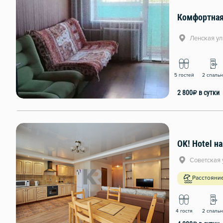
Комфортная
Ленская ул
5 гостей
2 спаль
2 800
₽
в сутки
OK! Hotel н
Советская 
Расстояние
4 гостя
2 спаль