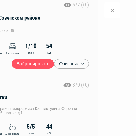
677 (+0)
Советском районе
дева, 16
1/10
54
этаж
м2
ни
4 кровати
Забронировать
Описание
870 (+0)
тки
район, микрорайон Каштак, улица Ференца
6, подъезд 1
5/5
44
этаж
м2
ни
2 кровати