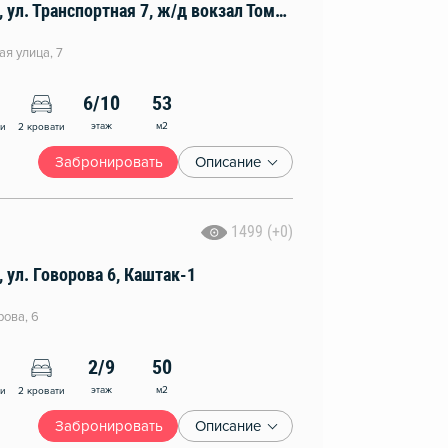
2к квартира, ул. Транспортная 7, ж/д вокзал Томск-2
ая улица, 7
6/10
53
этаж
м2
ни
2 кровати
Забронировать
Описание
1499 (+0)
, ул. Говорова 6, Каштак-1
рова, 6
2/9
50
этаж
м2
ни
2 кровати
Забронировать
Описание