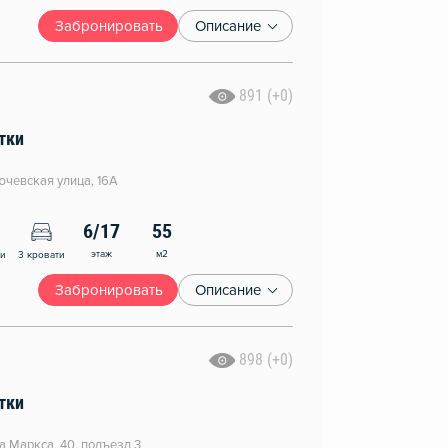
Забронировать
Описание
891 (+0)
тки
чевская улица, 16А
6/17
55
этаж
м2
ни
3 кровати
Забронировать
Описание
898 (+0)
тки
а Маркса, 40, подъезд 3