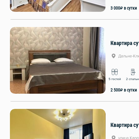
3 000
₽
в сутки
Квартира су
Дальне-Клю
5 гостей
2 спаль
2 500
₽
в сутки
Квартира су
улица Карл