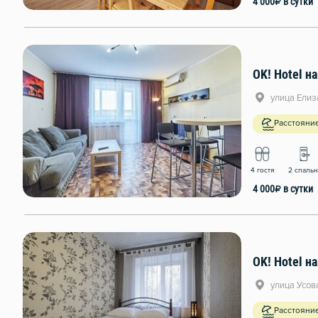
4 000
₽
в сутки
OK! Hotel н
улица Елиза
Расстояние
4 гостя
2 спаль
4 000
₽
в сутки
OK! Hotel на
улица Усова
Расстояни