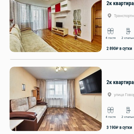
Транспортн
4 гостя
2 спаль
2 890
₽
в сутки
2к квартира
улица Гово
4 гостя
2 спаль
3 190
₽
в сутки