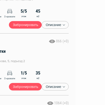
5/5
45
этаж
м2
ни
3 кровати
Забронировать
Описание
866 (+0)
тки
кова, 5, подъезд 2
1/5
35
этаж
м2
ни
3 кровати
Забронировать
Описание
1064 (+0)