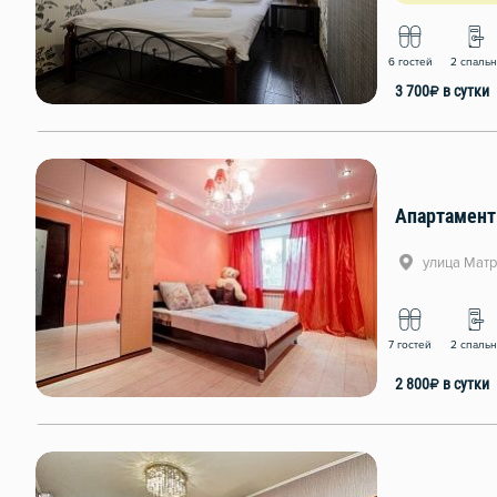
6 гостей
2 спаль
3 700
₽
в сутки
Апартамент
улица Матр
7 гостей
2 спаль
2 800
₽
в сутки