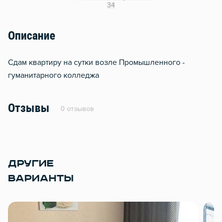
Гладильная доска
34
Сушилка для белья
Описание
Отопление
Балкон
Сдам квартиру на сутки возле Промышленного -
Водонагреватель
гуманитарного колледжа
Стол, рабочее место
Домофон
Отзывы
0 отзывов
Тапочки
Чистящие средства
Металлическая дверь
ДРУГИЕ
ВАРИАНТЫ