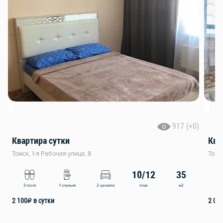
917 (+0)
Квартира сутки
Ква
Томск, 1-я Рабочая улица, 8
Томск
10/12
35
этаж
м2
3 гостя
1 спальня
2 кровати
2
2 100
₽
в сутки
2 00