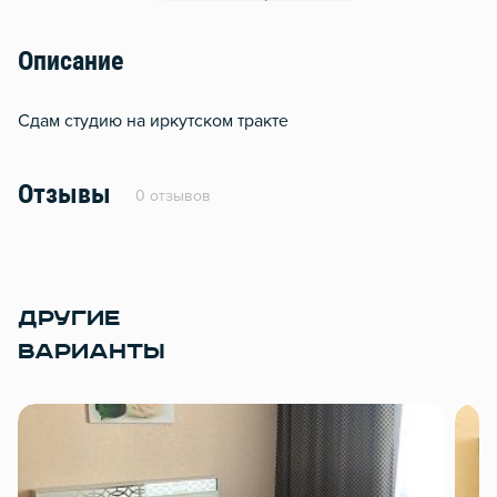
Гладильная доска
Сушилка для белья
Описание
Отопление
Сдам студию на иркутском тракте
Балкон
Водонагреватель
Отзывы
0 отзывов
Стол, рабочее место
Домофон
Тапочки
Чистящие средства
ДРУГИЕ
ВАРИАНТЫ