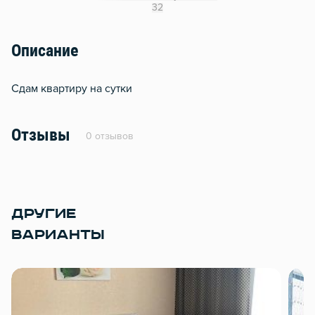
Гладильная доска
32
Сушилка для белья
Описание
Отопление
Балкон
Сдам квартиру на сутки
Водонагреватель
Стол, рабочее место
Отзывы
0 отзывов
Домофон
Тапочки
Чистящие средства
ДРУГИЕ
ВАРИАНТЫ