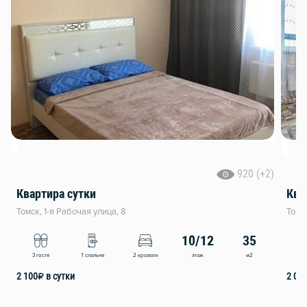
920 (+2)
Квартира сутки
Ква
Томск, 1-я Рабочая улица, 8
Томск
10/12
35
этаж
м2
3 гостя
1 спальня
2 кровати
2
2 100
₽
в сутки
2 00