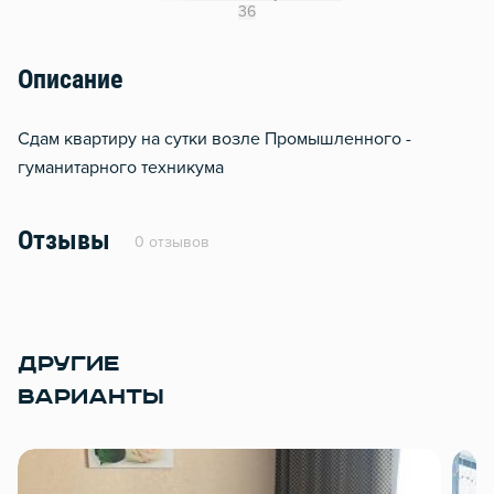
Утюг
36
Гладильная доска
Описание
Сушилка для белья
Отопление
Сдам квартиру на сутки возле Промышленного -
Балкон
гуманитарного техникума
Водонагреватель
Стол, рабочее место
Отзывы
0 отзывов
Домофон
Тапочки
Чистящие средства
ДРУГИЕ
Металлическая дверь
ВАРИАНТЫ