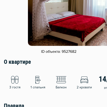
ID объекта: 9527682
О квартире
14
3 гостя
1 спальня
Балкон
2 кровати
э
Правила