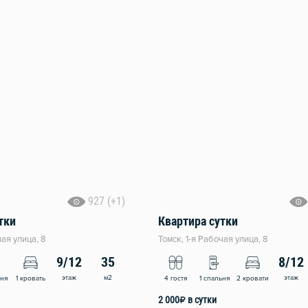
927 (+1)
тки
Квартира сутки
чая улица, 8
Томск, 1-я Рабочая улица, 8
9/12
35
8/12
этаж
м2
этаж
ьня
1 кровать
4 гостя
1 спальня
2 кровати
2 000
₽
в сутки