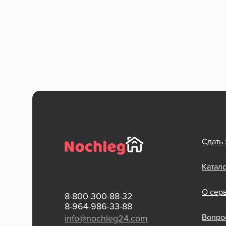
Сдать
Катал
О сер
8-800-300-88-32
8-964-986-33-88
Вопрос
info@nochleg24.com