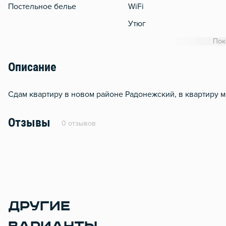
Постельное белье
WiFi
Утюг
Гладильная доска
Пок
Сушилка для белья
Описание
Отопление
Балкон
Сдам квартиру в новом районе Радонежский, в квартиру 
Водонагреватель
Отзывы
0 отзывов
Стол, рабочее место
Домофон
Металлическая дверь
ДРУГИЕ