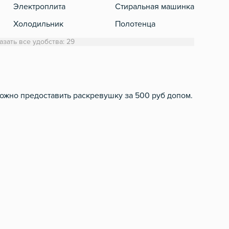
Электроплита
Стиральная машинка
Кабе
Холодильник
Полотенца
Обеденный стол
Туалетная бумага
азать все удобства: 29
Микроволновка
Фен
Электрический чайник
Шампунь, мыло
Посуда
можно предоставить раскревушку за 500 руб допом.
Столовые приборы