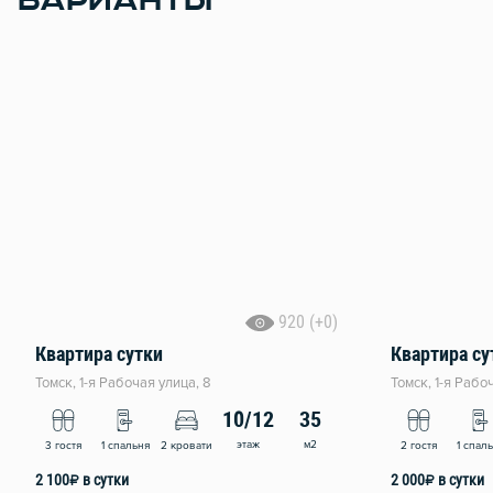
ВАРИАНТЫ
920 (+0)
Квартира сутки
Квартира су
Томск, 1-я Рабочая улица, 8
Томск, 1-я Рабо
10/12
35
этаж
м2
3 гостя
1 спальня
2 кровати
2 гостя
1 спал
2 100
₽
в сутки
2 000
₽
в сутки