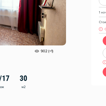
1 но
Сто
902 (+1)
/17
30
таж
м2