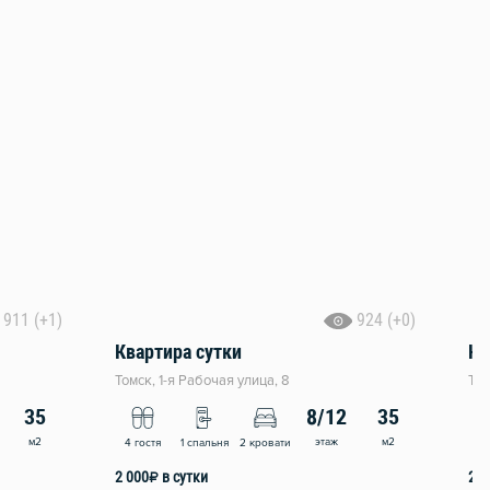
911 (+1)
924 (+0)
Квартира сутки
Кв
Томск, 1-я Рабочая улица, 8
Том
35
8/12
35
м2
этаж
м2
4 гостя
1 спальня
2 кровати
4 
2 000
₽
в сутки
2 1