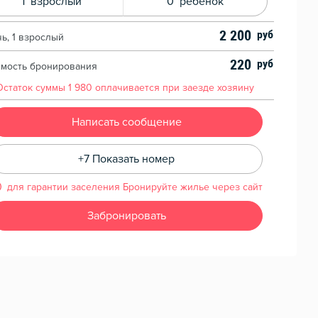
1
взрослый
0
ребенок
2 200
чь, 1 взрослый
220
имость бронирования
Остаток суммы
1 980
оплачивается при заезде хозяину
Написать сообщение
+7 Показать номер
для гарантии заселения Бронируйте жилье через сайт
Забронировать